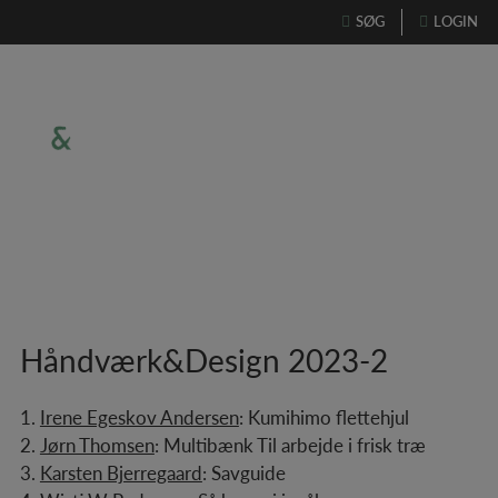
Hop
SØG
LOGIN
til
indholdet
Håndværk&Design 2023-2
1.
Irene Egeskov Andersen
:
Kumihimo flettehjul
2.
Jørn Thomsen
:
Multibænk Til arbejde i frisk træ
3.
Karsten Bjerregaard
:
Savguide