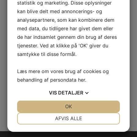
statistik og marketing. Disse oplysninger
Håndværk & Design 2024 – 4
kan blive delt med annoncerings- og
analysepartnere, som kan kombinere dem
Kategori:
10. december 2024
med data, du tidligere har givet dem eller
de har indsamlet gennem din brug af deres
Håndværk & Design 2024 – 3
tjenester. Ved at klikke på 'OK' giver du
samtykke til disse formål.
Kategori:
16. september 2024
Læs mere om vores brug af cookies og
behandling af persondata
her
.
Håndværk & Design 2024 – 2
VIS
DETALJER
Kategori: H&D
30. juni 2024
JA
NEJ
OK
JA
NEJ
NØDVENDIGE
PRÆFERENCER
1
2
3
…
6
Næste »
AFVIS ALLE
JA
NEJ
JA
NEJ