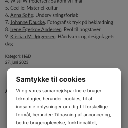
4.
Wisti W Pedersen
:
Så kom vi i mål
5.
Cecilie
:
Materiel kultur
6.
Anna Sofie
:
Undervisningsforløb
7.
Johanne Daucke
:
Fotografisk tryk på beklædning
8.
Irene Egeskov Andersen
:
Reol til bogstaver
9.
Kristian M. Jørgensen
:
Håndværk og designfagets
dag
Kategori: H&D
27. juni 2023
Samtykke til cookies
Andre blade
Vi og vores samarbejdspartnere bruger
teknologier, herunder cookies, til at
Håndværk & Design 2025 – 1
indsamle oplysninger om dig til forskellige
formål, herunder: Tilpasning af annoncering,
Kategori:
6. maj 2025
bedre brugeroplevelse, funktionalitet,