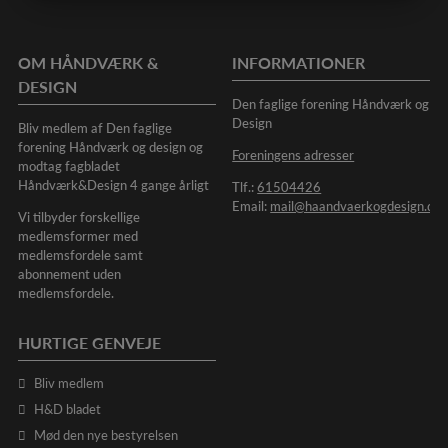
MARKETING
STATISTIK
OM HÅNDVÆRK &
INFORMATIONER
DESIGN
Den faglige forening Håndværk og
Design
Bliv medlem af Den faglige
forening Håndværk og design og
Foreningens adresser
modtag fagbladet
Håndværk&Design 4 gange årligt
Tlf.:
61504426
Email:
mail@haandvaerkogdesign.dk
Vi tilbyder forskellige
medlemsformer med
medlemsfordele samt
abonnement uden
medlemsfordele.
HURTIGE GENVEJE
Bliv medlem
H&D bladet
Mød den nye bestyrelsen