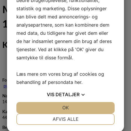
bedre brugeroplevelse, funktionalitet,
Mød den nye bestyrelsen
statistik og marketing. Disse oplysninger
kan blive delt med annoncerings- og
15.Juni 2025
analysepartnere, som kan kombinere dem
med data, du tidligere har givet dem eller
de har indsamlet gennem din brug af deres
Konstituering 15. Juni 2025
tjenester. Ved at klikke på 'OK' giver du
samtykke til disse formål.
Læs mere om vores brug af cookies og
Formand
: Pia-Vera Mølgaard, Sydjylland, 2759 8577,
behandling af persondata
her
.
pvpv2403@gmail.com
VIS
DETALJER
Næstformand
: Kristian M. Jørgensen, Sydjylland, 2142
1436,
kjo2101@gmail.com
JA
NEJ
OK
JA
NEJ
Kasserer
: Irene Egeskov Andersen, Sydjylland, 6150
NØDVENDIGE
PRÆFERENCER
4426,
ireneea@outlook.dk
AFVIS ALLE
Bestyrelsesmedlem – sociale medier
: Wisti W. Pedersen, Østjylland,
JA
NEJ
JA
NEJ