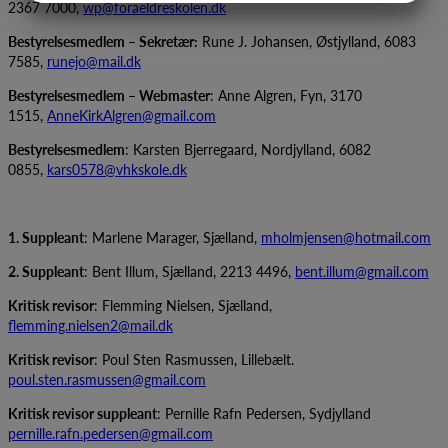
2367 7000,
wp@foraeldreskolen.dk
MARKETING
STATISTIK
Bestyrelsesmedlem – Sekretær:
Rune J. Johansen, Østjylland, 6083
7585,
runejo@mail.dk
Bestyrelsesmedlem – Webmaster
: Anne Algren, Fyn, 3170
1515,
AnneKirkAlgren@gmail.com
Bestyrelsesmedlem
: Karsten Bjerregaard, Nordjylland, 6082
0855,
kars0
578@vhkskole.dk
1. Suppleant
: Marlene Marager, Sjælland,
mholmjensen@hotmail.com
2. Suppleant
: Bent Illum, Sjælland, 2213 4496,
bent.illum@gmail.com
Kritisk revisor
: Flemming Nielsen, Sjælland,
flemming.nielsen2@mail.dk
Kritisk revisor
: Poul Sten Rasmussen, Lillebælt.
poul.sten.rasmussen@gmail.com
Kritisk revisor suppleant
: Pernille Rafn Pedersen, Sydjylland
pernille.rafn.pedersen@gmail.
com