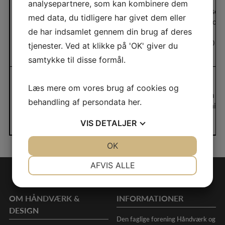
analysepartnere, som kan kombinere dem
Bestyrelsesmedlem
Wisti Pedersen
SoMe-ansvarlig
med data, du tidligere har givet dem eller
wp@foraeldreskolen
de har indsamlet gennem din brug af deres
Sikkerhed og
23677000
tjenester. Ved at klikke på 'OK' giver du
lokaleindretning
samtykke til disse formål.
Læs mere om vores brug af cookies og
Bent Illum
behandling af persondata
her
.
Suppleant
bent.illum@gmail.
VIS
DETALJER
JA
NEJ
OK
JA
NEJ
NØDVENDIGE
PRÆFERENCER
AFVIS ALLE
JA
NEJ
JA
NEJ
MARKETING
STATISTIK
OM HÅNDVÆRK &
INFORMATIONER
DESIGN
Den faglige forening Håndværk og