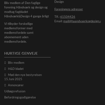
Design
Bliv medlem af Den faglige
forening Håndværk og design og
Foreningens adresser
modtag fagbladet
Håndværk&Design 4 gange årligt
Tlf.:
61504426
Email:
mail@haandvaerkogdesign.dk
Vi tilbyder forskellige
medlemsformer med
medlemsfordele samt
abonnement uden
medlemsfordele.
HURTIGE GENVEJE
Bliv medlem
H&D bladet
Mød den nye bestyrelsen
15.Juni 2025
Annoncører
Udlægsrefusion
Befordringsgodtgørelse