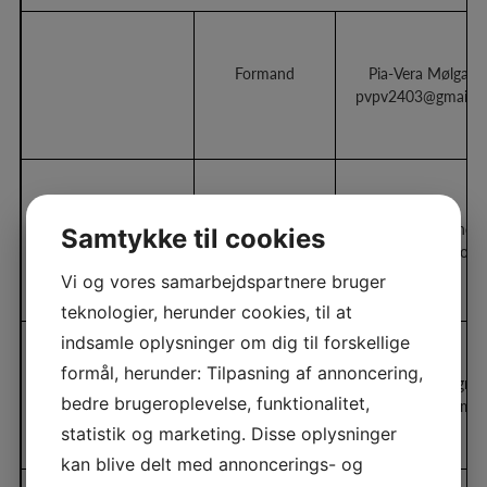
Formand
Pia-Vera Mølgaar
pvpv2403@gmail.
Irene Egeskov Ande
Samtykke til cookies
Kasser
Ireneea@outlook.
Vi og vores samarbejdspartnere bruger
teknologier, herunder cookies, til at
indsamle oplysninger om dig til forskellige
Bestyrelsesmedlem
formål, herunder: Tilpasning af annoncering,
Anne Krik Algren
Webmaster
bedre brugeroplevelse, funktionalitet,
Annekrikalgren@gmai
Medlemskontakt
statistik og marketing. Disse oplysninger
kan blive delt med annoncerings- og