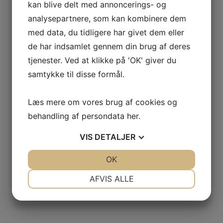
kan blive delt med annoncerings- og
analysepartnere, som kan kombinere dem
med data, du tidligere har givet dem eller
de har indsamlet gennem din brug af deres
tjenester. Ved at klikke på 'OK' giver du
samtykke til disse formål.
Læs mere om vores brug af cookies og
behandling af persondata
her
.
VIS
DETALJER
JA
NEJ
OK
JA
NEJ
NØDVENDIGE
PRÆFERENCER
AFVIS ALLE
JA
NEJ
JA
NEJ
MARKETING
STATISTIK