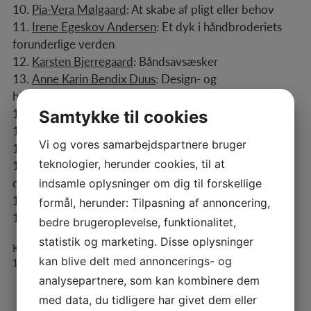
10.
Pia-Vera Mølgaard
:
At skabe af pligt eller behov
11.
Irene Egeskov Andersen
:
Et dyk i håndbroderiets
forunderlige verden
12.
Karsten Bjerregaard
:
Båndsavsæsker
13.
Anne Karin Bendix Duus
:
Design- og
håndværksdagen
14.
Irene Egeskov Andersen
:
Bløde og hårde materialer
Samtykke til cookies
15.
Karsten Bjerregaard
:
Nørdetur til Hamborg
Vi og vores samarbejdspartnere bruger
16.
Bo Ditlev Pedersen
:
Tillæg: Metalarbejde
teknologier, herunder cookies, til at
17.
Irene Egeskov Andersen
:
Tillæg: Hvordan får du
dine indkøb med hjem?
indsamle oplysninger om dig til forskellige
18.
Torben Grøn
:
Tillæg: Eksperiment og afprøvning
formål, herunder: Tilpasning af annoncering,
19.
Bent Illum
:
Tillæg: Fredagsslikket
bedre brugeroplevelse, funktionalitet,
statistik og marketing. Disse oplysninger
Kategori: H&D
kan blive delt med annoncerings- og
18. september 2019
analysepartnere, som kan kombinere dem
med data, du tidligere har givet dem eller