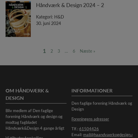
Håndværk & Design 2024 – 2
Kategori: H&D
30. juni 2024
1
2
3
…
6
Næste »
OM HÅNDVÆRK &
INFORMATIONER
DESIGN
Den faglige forening Håndværk og
Design
Bliv medlem af Den faglige
forening Håndværk og design og
Foreningens adresser
modtag fagbladet
Håndværk&Design 4 gange årligt
Tlf.:
61504426
Email:
mail@haandvaerkogdesign.dk
Vi tilbyder forskellige