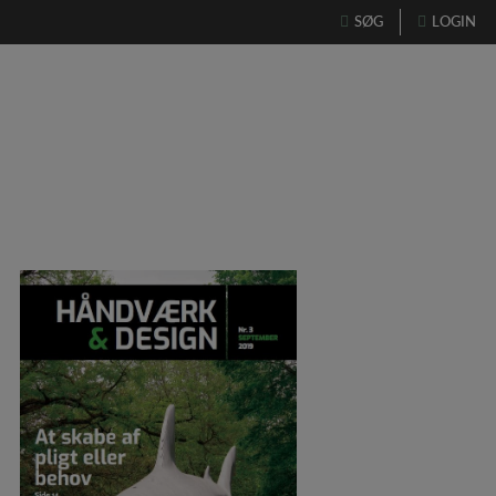
Hop
SØG
LOGIN
til
indholdet