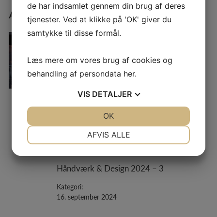
de har indsamlet gennem din brug af deres
Andre blade
tjenester. Ved at klikke på 'OK' giver du
samtykke til disse formål.
Håndværk & Design 2025 – 1
Kategori:
Læs mere om vores brug af cookies og
6. maj 2025
behandling af persondata
her
.
VIS
DETALJER
Håndværk & Design 2024 – 4
JA
NEJ
OK
JA
NEJ
Kategori:
NØDVENDIGE
PRÆFERENCER
AFVIS ALLE
10. december 2024
JA
NEJ
JA
NEJ
MARKETING
STATISTIK
Håndværk & Design 2024 – 3
Kategori:
16. september 2024