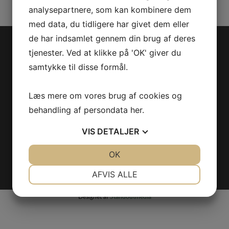
analysepartnere, som kan kombinere dem
med data, du tidligere har givet dem eller
de har indsamlet gennem din brug af deres
tjenester. Ved at klikke på 'OK' giver du
INFORMATIONER
samtykke til disse formål.
Den faglige forening Håndværk og Design
Læs mere om vores brug af cookies og
Foreningens adresser
behandling af persondata
her
.
Tlf.:
61504426
Email:
mail@haandvaerkogdesign.dk
VIS
DETALJER
JA
NEJ
OK
JA
NEJ
NØDVENDIGE
PRÆFERENCER
AFVIS ALLE
JA
NEJ
JA
NEJ
Designet af
Standoutmedia
MARKETING
STATISTIK