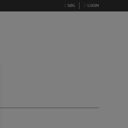
Søg
SØG
LOGIN
efter:
NYT FRA BESTYRELSEN
MEDLEMSSIDER